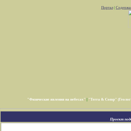
Портал
|
Содержа
"Физические явления на небесах"
|
"Terra & Comp" (Геолог
Проект под