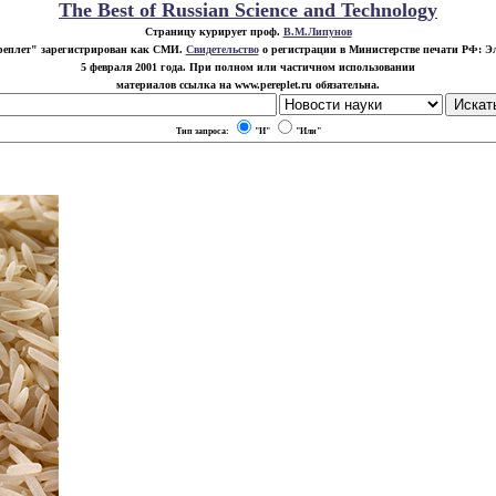
The Best of Russian Science and Technology
Страницу курирует проф.
В.М.Липунов
реплет" зарегистрирован как СМИ.
Свидетельство
о регистрации в Министерстве печати РФ: Эл.
5 февраля 2001 года. При полном или частичном использовании
материалов ссылка на www.pereplet.ru обязательна.
Тип запроса:
"И"
"Или"