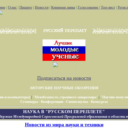
ние
|
О нас
|
Пишите
|
Новости
|
Книжная лавка
|
Голосование
|
Топ-лист
|
Регис
Подписаться на новости
АВТОРСКИЕ НАУЧНЫЕ ОБОЗРЕНИЯ
ия и компьютеры)
|
"Неизбежность странного микромира"
|
"Научно-популя
Семинары - Конференции - Симпозиумы - Конкурсы
НАУКА В "РУССКОМ ПЕРЕПЛЕТЕ"
держан Международной Соросовской Программой образования в области т
Новости из мира науки и техники