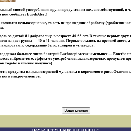
льный способ употребления круп и продуктов из них, способствующий, в 
 о нем сообщает EurekAlert!
 являются цельнозерновые, то есть не прошедшие обработку (дробление и 
мы.
ль за диетой 81 добровольца в возрасте 40-65 лет. В течение первых дву
или на две группы — 40 и 41 человек. Первые остались на прежней диете, а
лансирован по содержанию белков, жиров и углеводов.
 содержал большее число бактерий Lachnospiraceae и меньшее — Enterbac
ессов. Кроме того, эффект от употребления цельнозерновых продуктов пр
й ходьбе в течение получаса).
ости, продукты из цельнозерновой муки, овса и коричневого риса. Отличи
атки и микроэлементов.
НАУКА В "РУССКОМ ПЕРЕПЛЕТЕ"