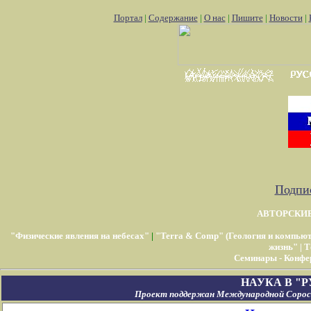
Портал
|
Содержание
|
О нас
|
Пишите
|
Новости
|
Подпис
АВТОРСКИ
"Физические явления на небесах"
|
"Terra & Comp" (Геология и компью
жизнь"
|
Т
Семинары - Конфе
НАУКА В "
Проект поддержан Международной Соросо