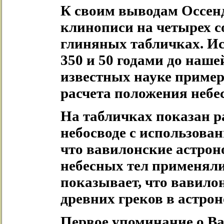
К своим выводам Оссен
клинописи на четырех 
глиняных табличках. И
350 и 50 годами до наш
известных науке пример
расчета положения небе
На табличках показан 
небосводе с использова
что вавилонские астро
небесных тел применяли
показывает, что вавило
древних греков в астро
Первое упоминание о Ва