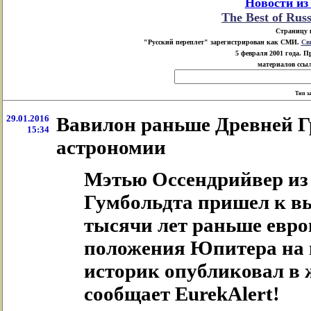
Новости из
The Best of Rus
Страницу 
"Русский переплет" зарегистрирован как СМИ.
Св
5 февраля 2001 года. 
материалов ссыл
Тип з
29.01.2016
Вавилон раньше Древней Г
15:34
астрономии
Мэтью Оссендрийвер из
Гумбольдта пришел к вы
тысячи лет раньше евро
положения Юпитера на н
историк опубликовал в ж
сообщает EurekAlert!