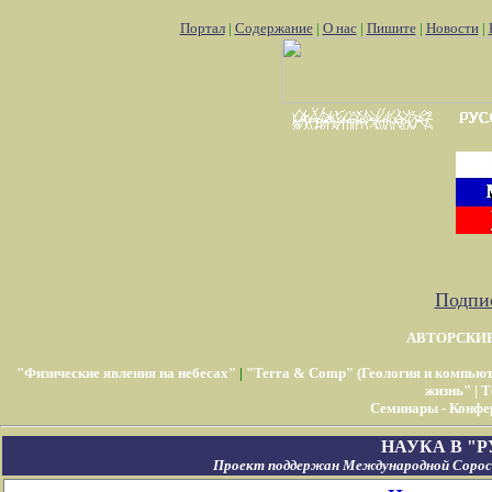
Портал
|
Содержание
|
О нас
|
Пишите
|
Новости
|
Подпис
АВТОРСКИ
"Физические явления на небесах"
|
"Terra & Comp" (Геология и компью
жизнь"
|
Т
Семинары - Конфе
НАУКА В "
Проект поддержан Международной Соросо