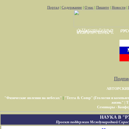
Портал
|
Содержание
|
О нас
|
Пишите
|
Новости
|
Подпис
АВТОРСКИ
"Физические явления на небесах"
|
"Terra & Comp" (Геология и компью
жизнь"
|
Т
Семинары - Конфе
НАУКА В "
Проект поддержан Международной Соросо