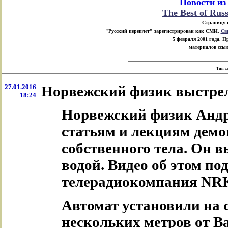
Новости из
The Best of Rus
Страницу 
"Русский переплет" зарегистрирован как СМИ.
Св
5 февраля 2001 года. 
материалов ссыл
Тип з
27.01.2016
Норвежский физик выстрел
18:24
Норвежский физик Андре
статьям и лекциям дем
собственного тела. Он в
водой. Видео об этом по
телерадиокомпания NRK
Автомат установили на 
нескольких метров от В