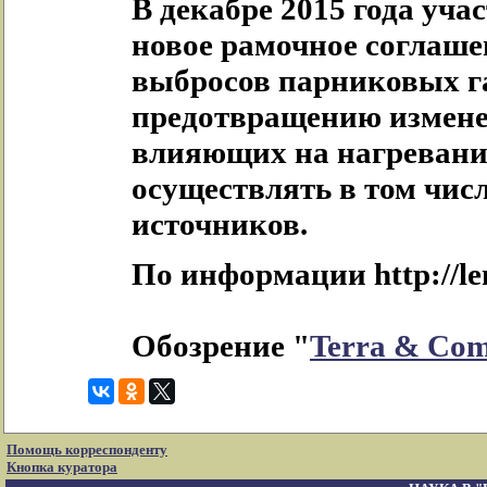
В декабре 2015 года уч
новое рамочное соглаш
выбросов парниковых га
предотвращению измене
влияющих на нагревание
осуществлять в том чис
источников.
По информации http://len
Обозрение "
Terra & Co
Помощь корреспонденту
Кнопка куратора