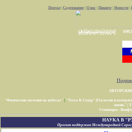
Портал
|
Содержание
|
О нас
|
Пишите
|
Новости
|
Подпис
АВТОРСКИ
"Физические явления на небесах"
|
"Terra & Comp" (Геология и компью
жизнь"
|
Т
Семинары - Конфе
НАУКА В "
Проект поддержан Международной Соросо