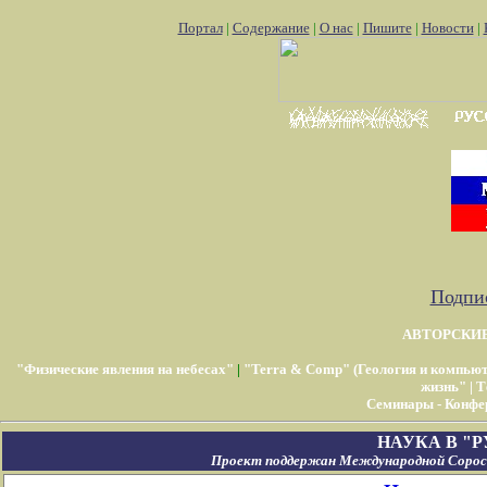
Портал
|
Содержание
|
О нас
|
Пишите
|
Новости
|
Подпис
АВТОРСКИ
"Физические явления на небесах"
|
"Terra & Comp" (Геология и компью
жизнь"
|
Т
Семинары - Конфе
НАУКА В "
Проект поддержан Международной Соросо