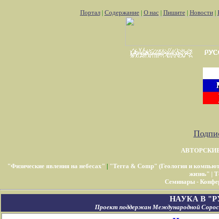
Портал
|
Содержание
|
О нас
|
Пишите
|
Новости
|
Подпис
АВТОРСКИ
"Физические явления на небесах"
|
"Terra & Comp" (Геология и компью
жизнь"
|
Т
Семинары - Конфе
НАУКА В "
Проект поддержан Международной Соросо