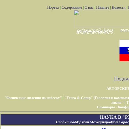
Портал
|
Содержание
|
О нас
|
Пишите
|
Новости
|
Подпис
АВТОРСКИ
"Физические явления на небесах"
|
"Terra & Comp" (Геология и компью
жизнь"
|
Т
Семинары - Конфе
НАУКА В "
Проект поддержан Международной Соросо