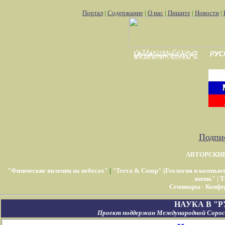
Портал
|
Содержание
|
О нас
|
Пишите
|
Новости
|
Подпис
АВТОРСКИ
"Физические явления на небесах"
|
"Terra & Comp" (Геология и компью
жизнь"
|
Т
Семинары - Конфе
НАУКА В "
Проект поддержан Международной Соросо