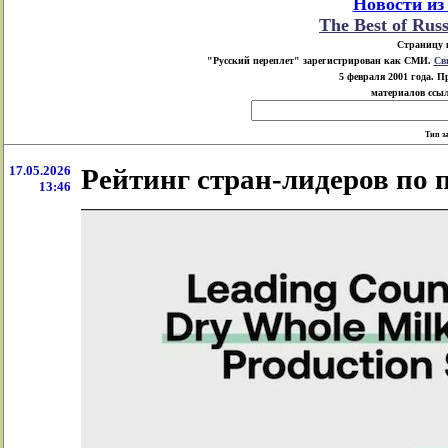
Новости из
The Best of Rus
Страницу 
"Русский переплет" зарегистрирован как СМИ.
Св
5 февраля 2001 года. 
материалов ссыл
Тип з
17.05.2026
Рейтинг стран-лидеров по 
13:46