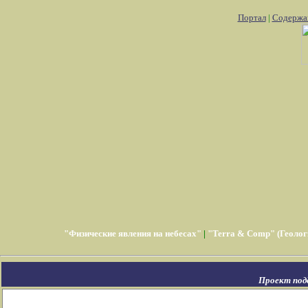
Портал
|
Содержа
"Физические явления на небесах"
|
"Terra & Comp" (Геолог
Проект под