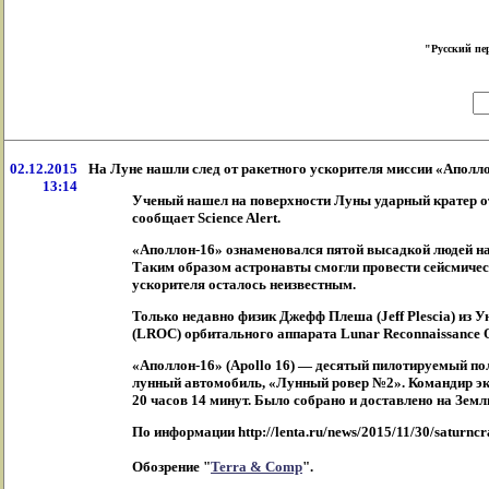
"Русский пе
02.12.2015
На Луне нашли след от ракетного ускорителя миссии «Аполл
13:14
Ученый нашел на поверхности Луны ударный кратер от 
сообщает Science Alert.
«Аполлон-16» ознаменовался пятой высадкой людей на 
Таким образом астронавты смогли провести сейсмиче
ускорителя осталось неизвестным.
Только недавно физик Джефф Плеша (Jeff Plescia) из 
(LROC) орбитального аппарата Lunar Reconnaissance 
«Аполлон-16» (Apollo 16) — десятый пилотируемый по
лунный автомобиль, «Лунный ровер №2». Командир эк
20 часов 14 минут. Было собрано и доставлено на Зем
По информации http://lenta.ru/news/2015/11/30/saturncr
Обозрение "
Terra & Comp
".