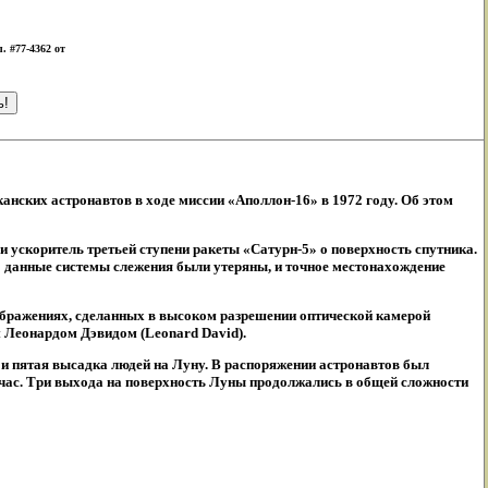
 #77-4362 от
нских астронавтов в ходе миссии «Аполлон-16» в 1972 году. Об этом
 ускоритель третьей ступени ракеты «Сатурн-5» о поверхность спутника.
 данные системы слежения были утеряны, и точное местонахождение
зображениях, сделанных в высоком разрешении оптической камерой
м Леонардом Дэвидом (Leonard David).
 и пятая высадка людей на Луну. В распоряжении астронавтов был
час. Три выхода на поверхность Луны продолжались в общей сложности