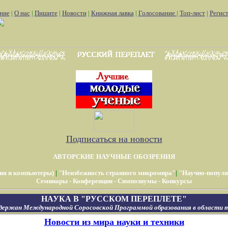
ние
|
О нас
|
Пишите
|
Новости
|
Книжная лавка
|
Голосование
|
Топ-лист
|
Регис
Подписаться на новости
АВТОРСКИЕ НАУЧНЫЕ ОБОЗРЕНИЯ
ия и компьютеры)
|
"Неизбежность странного микромира"
|
"Научно-популя
Семинары - Конференции - Симпозиумы - Конкурсы
НАУКА В "РУССКОМ ПЕРЕПЛЕТЕ"
держан Международной Соросовской Программой образования в области т
Новости из мира науки и техники