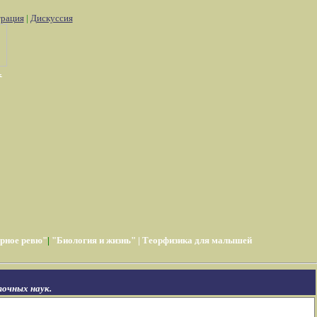
трация
|
Дискуссия
рное ревю"
|
"Биология и жизнь"
|
Теорфизика для малышей
очных наук.