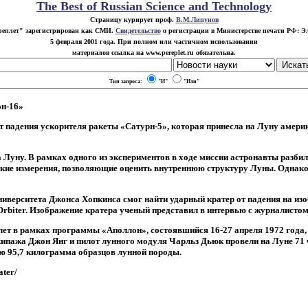
The Best of Russian Science and Technology
Страницу курирует проф.
В.М.Липунов
реплет" зарегистрирован как СМИ.
Свидетельство
о регистрации в Министерстве печати РФ: Эл.
5 февраля 2001 года. При полном или частичном использовании
материалов ссылка на www.pereplet.ru обязательна.
Тип запроса:
"И"
"Или"
он-16»
падения ускорителя ракеты «Сатурн-5», которая принесла на Луну америка
Луну. В рамках одного из экспериментов в ходе миссии астронавты разбили
ские измерения, позволяющие оценить внутреннюю структуру Луны. Однако
Университета Джонса Хопкинса смог найти ударный кратер от падения на и
Orbiter. Изображение кратера ученый представил в интервью с журналисто
лет в рамках программы «Аполлон», состоявшийся 16-27 апреля 1972 года,
ипажа Джон Янг и пилот лунного модуля Чарльз Дьюк провели на Луне 71 
лю 95,7 килограмма образцов лунной породы.
ater/