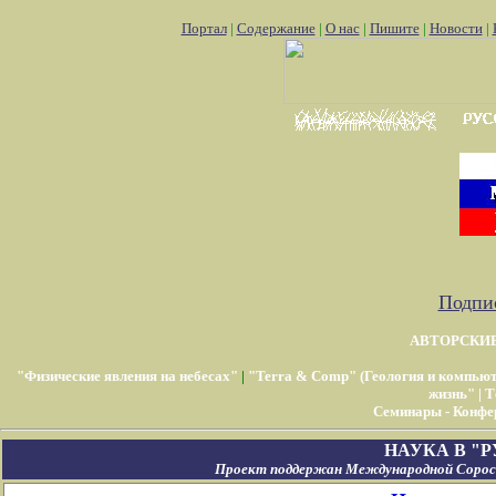
Портал
|
Содержание
|
О нас
|
Пишите
|
Новости
|
Подпис
АВТОРСКИ
"Физические явления на небесах"
|
"Terra & Comp" (Геология и компью
жизнь"
|
Т
Семинары - Конфе
НАУКА В "
Проект поддержан Международной Соросо