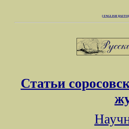
[ ENGLISH ]
[AUTO]
Статьи соросовск
ж
Науч