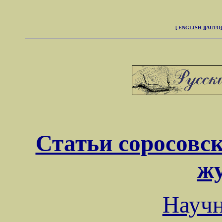
[ ENGLISH ]
[AUTO]
Статьи соросовск
ж
Науч