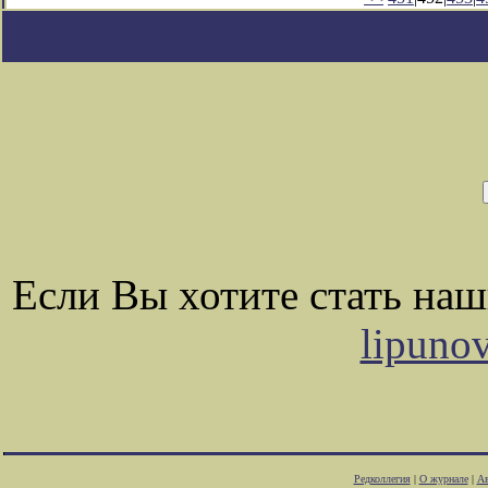
Если Вы хотите стать на
lipuno
Редколлегия
|
О журнале
|
Ав