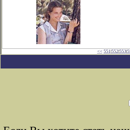
<<
551
|
552
|
553
|
5