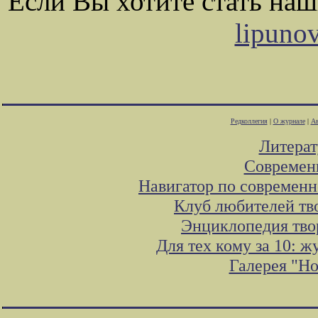
Если Вы хотите стать на
lipuno
Редколлегия
|
О журнале
|
Ав
Литера
Современ
Навигатор по современн
Клуб любителей тв
Энциклопедия тво
Для тех кому за 10: 
Галерея "Н