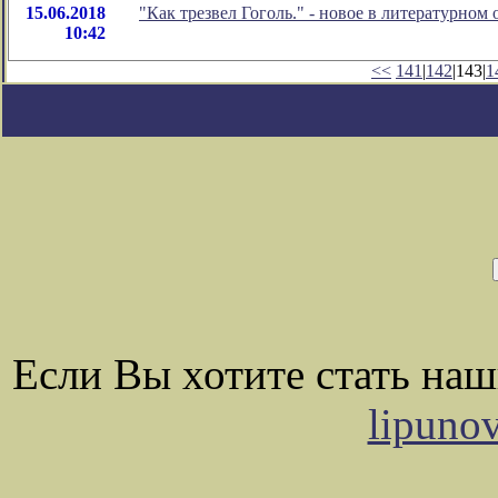
15.06.2018
"Как трезвел Гоголь." - новое в литературно
10:42
<<
141
|
142
|143|
1
Если Вы хотите стать на
lipuno