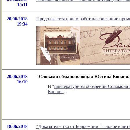
15:11
20.06.2018
Продолжается прием работ на соискание прем
19:34
20.06.2018
"Словами обманывающая Юстина Копаня." 
16:10
В "
цлитературном обозрении Соломона
Копаня.
".
18.06.2018
"Доказательство от Борромини." - новое в л