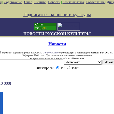
л
|
Содержание
|
О нас
|
Пишите
|
Новости
|
Книжная лавка
|
Голосование
|
Диск
Подписаться на новости культуры
НОВОСТИ РУССКОЙ КУЛЬТУРЫ
Новости
й переплет" зарегистрирован как СМИ.
Свидетельство
о регистрации в Министерстве печати РФ: Эл. #77
5 февраля 2001 года. При полном или частичном использовании
материалов ссылка на www.pereplet.ru обязательна.
Тип запроса:
"И"
"Или"
10 000!