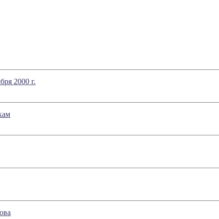
ря 2000 г.
кам
ова