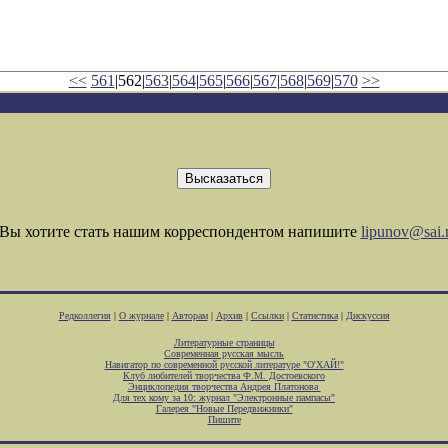
<<
561
|562|
563
|
564
|
565
|
566
|
567
|
568
|
569
|
570
>>
Вы хотите стать нашим корреспондентом напишите
lipunov@sai.
Редколлегия
|
О журнале
|
Авторам
|
Архив
|
Ссылки
|
Статистика
|
Дискуссия
Литературные страницы
Современная русская мысль
Навигатор по современной русской литературе "О'ХАЙ!"
Клуб любителей творчества Ф.М. Достоевского
Энциклопедия творчества Андрея Платонова
Для тех кому за 10: журнал "Электронные пампасы"
Галерея "Новые Передвижники"
Пишите