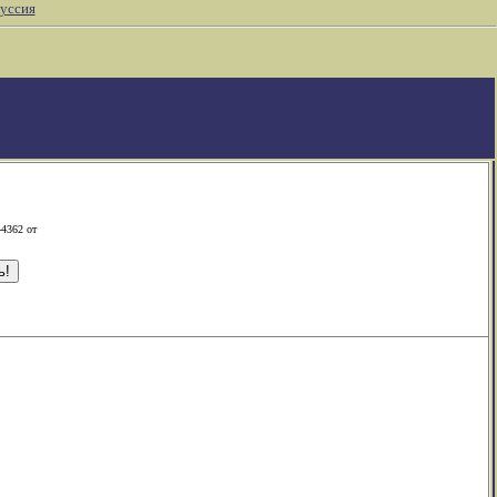
уссия
-4362 от