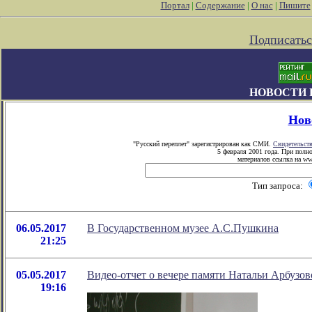
Портал
|
Содержание
|
О нас
|
Пишите
Подписатьс
НОВОСТИ 
Нов
"Русский переплет" зарегистрирован как СМИ.
Свидетельст
5 февраля 2001 года. При полн
материалов ссылка на www
Тип запроса:
06.05.2017
В Государственном музее А.С.Пушкина
21:25
05.05.2017
Видео-отчет о вечере памяти Натальи Арбузов
19:16