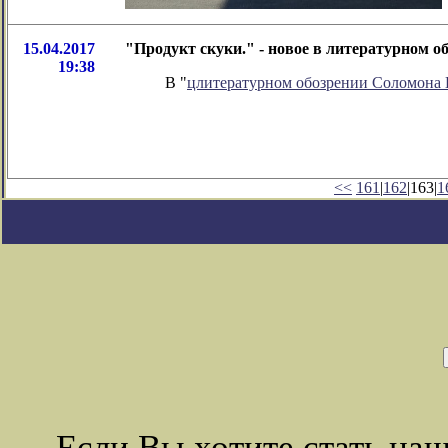
15.04.2017
"Продукт скуки." - новое в литературном 
19:38
В "
цлитературном обозрении Соломона
<<
161
|
162
|163|
1
Если Вы хотите стать на