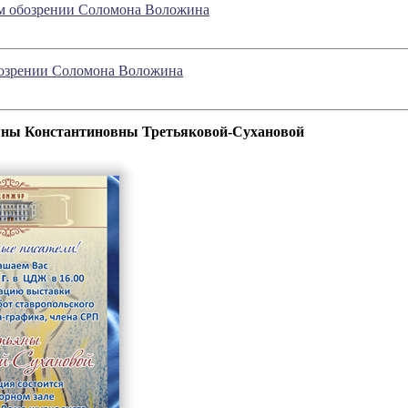
ном обозрении Соломона Воложина
обозрении Соломона Воложина
яны Константиновны Третьяковой-Сухановой