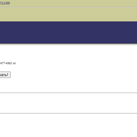
уссия
 #77-4362 от