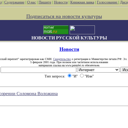
л
|
Содержание
|
О нас
|
Пишите
|
Новости
|
Книжная лавка
|
Голосование
|
Диск
Подписаться на новости культуры
НОВОСТИ РУССКОЙ КУЛЬТУРЫ
Новости
сский переплет" зарегистрирован как СМИ.
Свидетельство
о регистрации в Министерстве печати РФ: Эл.
5 февраля 2001 года. При полном или частичном использовании
материалов ссылка на www.pereplet.ru обязательна.
Тип запроса:
"И"
"Или"
обозрении Соломона Воложина