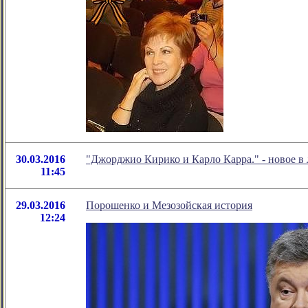
30.03.2016
"Джорджио Кирико и Карло Карра." - новое 
11:45
29.03.2016
Порошенко и Мезозойская история
12:24