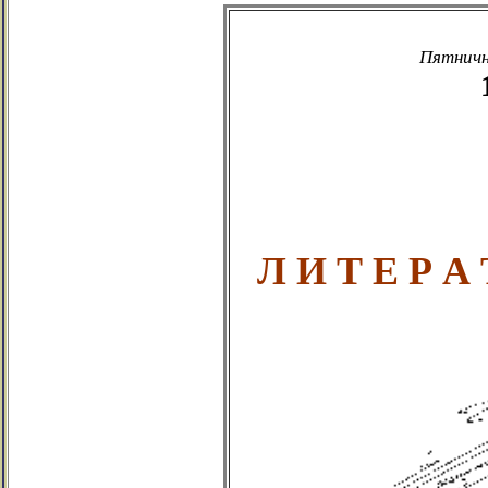
Пятничн
Л И Т Е Р 