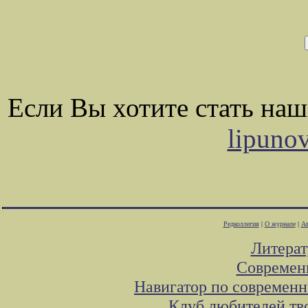
Если Вы хотите стать на
lipuno
Редколлегия
|
О журнале
|
Ав
Литера
Современ
Навигатор по современн
Клуб любителей тв