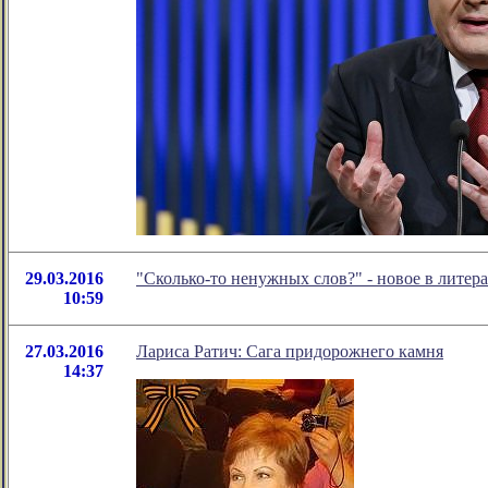
29.03.2016
"Сколько-то ненужных слов?" - новое в лите
10:59
27.03.2016
Лариса Ратич: Сага придорожнего камня
14:37