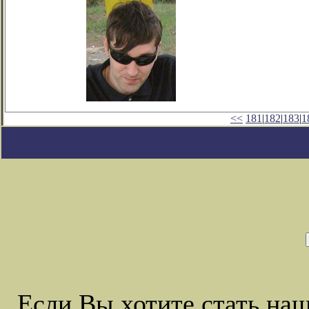
<<
181
|
182
|
183
|
1
Если Вы хотите стать на