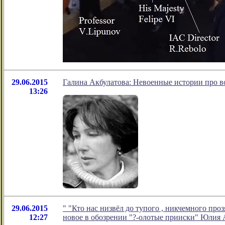
29.06.2015
Галина Акбулатова: Невоенные истории про 
13:26
29.06.2015
" "Кто нас низвёл до тупого , никчемного про
12:27
новое в обозрении "?-олотые прииски" Юлия 