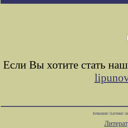
Если Вы хотите стать на
lipuno
Редколлегия
|
О журнале
|
Ав
Литера