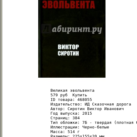
Великая эвольвента

579 руб  Купить

ID товара: 468055

Издательство: ИД Сказочная дорога

Автор: Сиротин Виктор Иванович

Год выпуска: 2015

Страниц: 384

Тип обложки: 7Б - твердая (плотная б
Иллюстрации: Черно-белые

Масса: 514 г

Размеры: 225x155x20 мм
