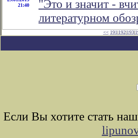
"Это и значит - вчи
21:40
литературном обо
<<
191
|
192
|
193
|
1
Если Вы хотите стать на
lipuno