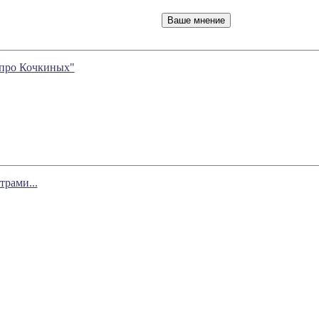
 про Кочкиных"
рами...