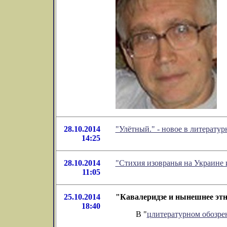
28.10.2014
"Улётный." - новое в литерат
14:25
28.10.2014
"Стихия изовранья на Украине 
11:05
25.10.2014
"Кавалеридзе и нынешнее этн
18:40
В "
цлитературном обозр