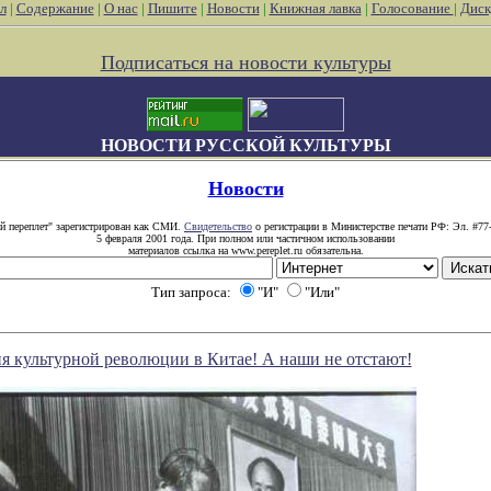
л
|
Содержание
|
О нас
|
Пишите
|
Новости
|
Книжная лавка
|
Голосование
|
Диск
Подписаться на новости культуры
НОВОСТИ РУССКОЙ КУЛЬТУРЫ
Новости
й переплет" зарегистрирован как СМИ.
Свидетельство
о регистрации в Министерстве печати РФ: Эл. #77
5 февраля 2001 года. При полном или частичном использовании
материалов ссылка на www.pereplet.ru обязательна.
Тип запроса:
"И"
"Или"
я культурной революции в Китае! А наши не отстают!