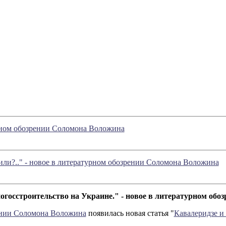
урном обозрении Соломона Воложина
или?.." - новое в литературном обозрении Соломона Воложина
огосстроительство на Украине." - новое в литературном об
ении Соломона Воложина
появилась новая статья "
Кавалеридзе и