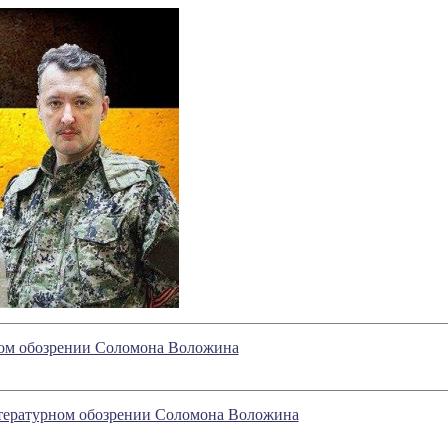
рном обозрении Соломона Воложина
литературном обозрении Соломона Воложина