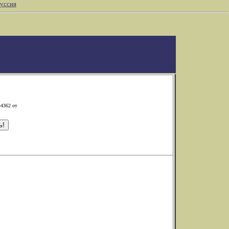
уссия
-4362 от