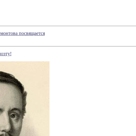
рмонтова посвящается
поэту!