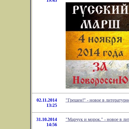
19:43
02.11.2014
"Грешен!" - новое в литерату
13:25
31.10.2014
"Марчук и морок." - новое в 
14:56