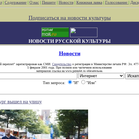
л
|
Содержание
|
О нас
|
Пишите
|
Новости
|
Книжная лавка
|
Голосование
|
Диск
Подписаться на новости культуры
НОВОСТИ РУССКОЙ КУЛЬТУРЫ
Новости
й переплет" зарегистрирован как СМИ.
Свидетельство
о регистрации в Министерстве печати РФ: Эл. #77
5 февраля 2001 года. При полном или частичном использовании
материалов ссылка на www.pereplet.ru обязательна.
Тип запроса:
"И"
"Или"
ург вышел на улицу