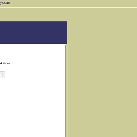
уссия
-4362 от