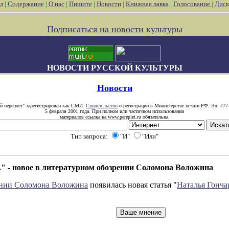
л
|
Содержание
|
О нас
|
Пишите
|
Новости
|
Книжная лавка
|
Голосование
|
Диск
Подписаться на новости культуры
НОВОСТИ РУССКОЙ КУЛЬТУРЫ
Новости
й переплет" зарегистрирован как СМИ.
Свидетельство
о регистрации в Министерстве печати РФ: Эл. #77
5 февраля 2001 года. При полном или частичном использовании
материалов ссылка на www.pereplet.ru обязательна.
Тип запроса:
"И"
"Или"
а." - новое в литературном обозрении Соломона Воложина
ении Соломона Воложина
появилась новая статья "
Наталья Гончар