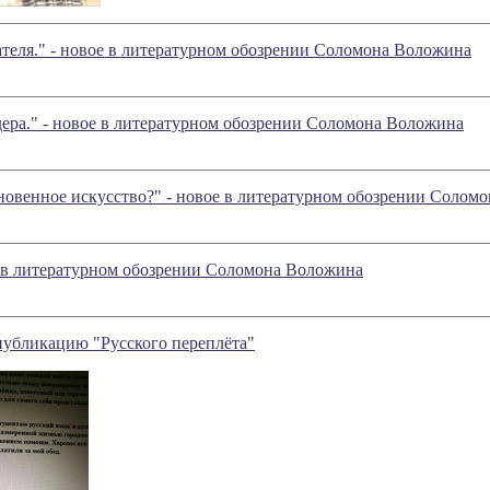
теля." - новое в литературном обозрении Соломона Воложина
дера." - новое в литературном обозрении Соломона Воложина
новенное искусство?" - новое в литературном обозрении Солом
е в литературном обозрении Соломона Воложина
публикацию "Русского переплёта"