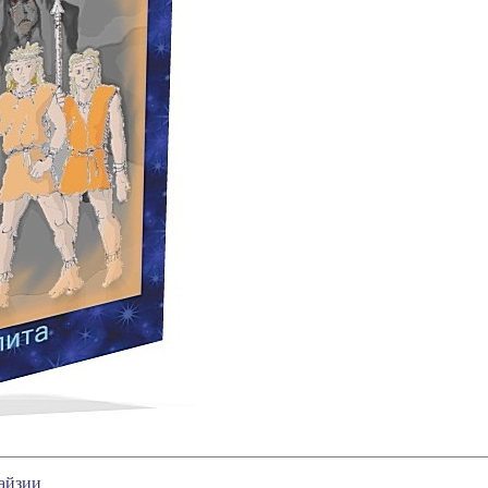
айзии