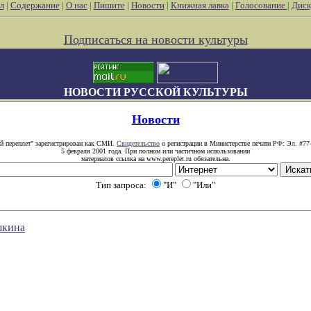
л
|
Содержание
|
О нас
|
Пишите
|
Новости
|
Книжная лавка
|
Голосование
|
Диск
Подписаться на новости культуры
НОВОСТИ РУССКОЙ КУЛЬТУРЫ
Новости
й переплет" зарегистрирован как СМИ.
Свидетельство
о регистрации в Министерстве печати РФ: Эл. #77
5 февраля 2001 года. При полном или частичном использовании
материалов ссылка на www.pereplet.ru обязательна.
Тип запроса:
"И"
"Или"
шкина