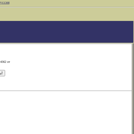
уссия
-4362 от