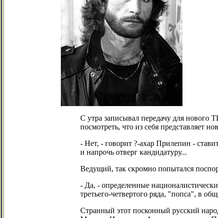
С утра записывал передачу для нового Т
посмотреть, что из себя представляет н
- Нет, - говорит ?-ахар Прилепин - став
и напрочь отверг кандидатуру...
Ведущий, так скромно попытался поспор
- Да, - определенные националистически
третьего-четвертого ряда, "попса", в общ
Странный этот посконный русский народ,