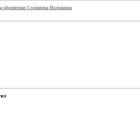
ном обозрении Соломона Воложина
тил