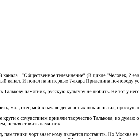
В канала - "Общественное телевидение" (В цикле "Человек, ?-ем
овый канал. И попал на интервью ?-ахара Прилепина по-поводу 
ить Талькову памятник, русскую культуру не любить. Не тот у не
ить, мол, отец мой в начале девяностых шок испытал, прослуша
е круги с сочувствием приняли творчество Талькова, но думаю оч
ем, нельзя ставить памятник.
 памятники чорт знает кому пытается поставить. Но Москва не 