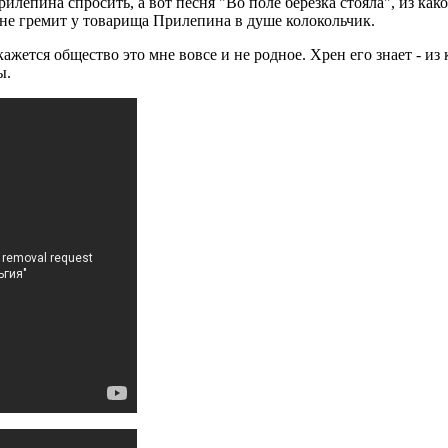
рилепина спросить, а вот песня "Во поле березка стояла", из ка
 не гремит у товарища Прилепина в душе колокольчик.
ажется общество это мне вовсе и не родное. Хрен его знает - из
ы.