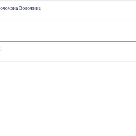
 Соломона Воложина
х