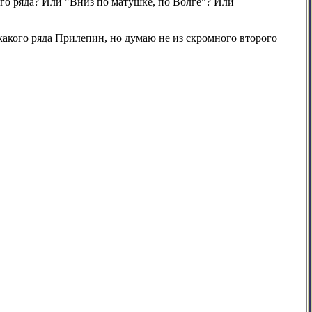
кого ряда? Или "Вниз по матушке, по Волге"? Или
 какого ряда Прилепин, но думаю не из скромного второго