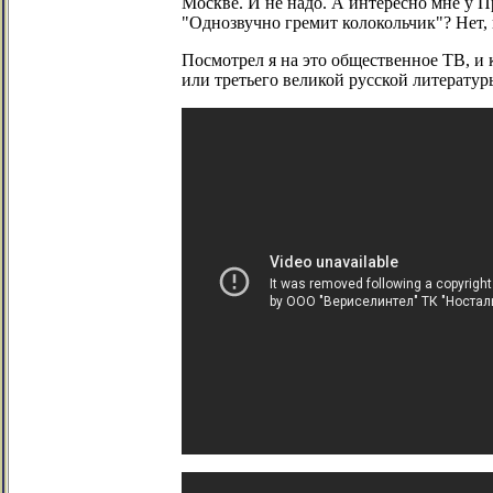
Москве. И не надо. А интересно мне у П
"Однозвучно гремит колокольчик"? Нет,
Посмотрел я на это общественное ТВ, и к
или третьего великой русской литератур