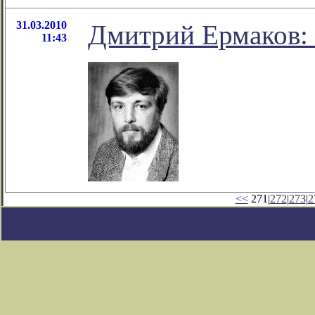
31.03.2010
Дмитрий Ермаков:
11:43
<<
271|
272
|
273
|
2