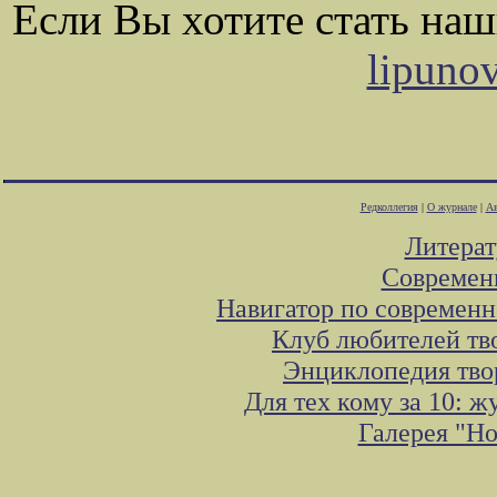
Если Вы хотите стать на
lipuno
Редколлегия
|
О журнале
|
Ав
Литера
Современ
Навигатор по современн
Клуб любителей тв
Энциклопедия тво
Для тех кому за 10: 
Галерея "Н