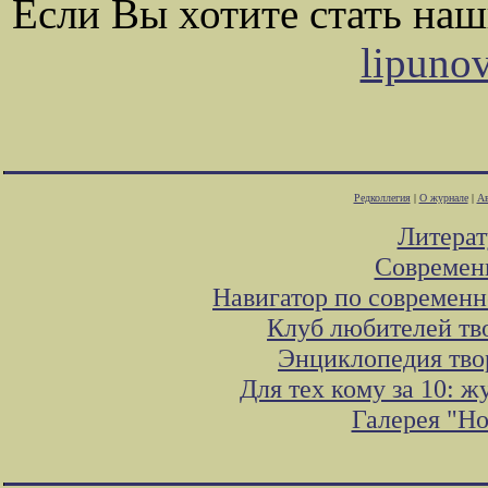
Если Вы хотите стать на
lipuno
Редколлегия
|
О журнале
|
Ав
Литера
Современ
Навигатор по современн
Клуб любителей тв
Энциклопедия тво
Для тех кому за 10: 
Галерея "Н