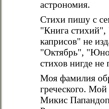
астрономия.
Стихи пишу с се
"Книга стихий",
каприсов" не из
"Октябрь", "Юно
стихов нигде не 
Моя фамилия обр
греческого. Мой
Микис Папандопу