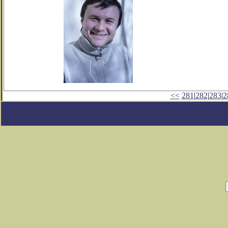
<<
281
|
282
|
283
|
2