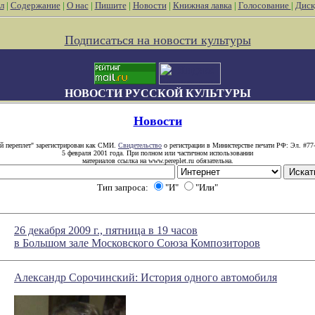
л
|
Содержание
|
О нас
|
Пишите
|
Новости
|
Книжная лавка
|
Голосование
|
Диск
Подписаться на новости культуры
НОВОСТИ РУССКОЙ КУЛЬТУРЫ
Новости
й переплет" зарегистрирован как СМИ.
Свидетельство
о регистрации в Министерстве печати РФ: Эл. #77
5 февраля 2001 года. При полном или частичном использовании
материалов ссылка на www.pereplet.ru обязательна.
Тип запроса:
"И"
"Или"
26 декабря 2009 г., пятница в 19 часов
в Большом зале Московского Союза Композиторов
Александр Сорочинский: История одного автомобиля