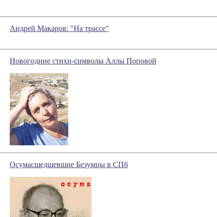
Андрей Макаров: "На трассе"
Новогодние стихи-символы Аллы Поповой
Осумасшедшевшие Безумцы в СПб