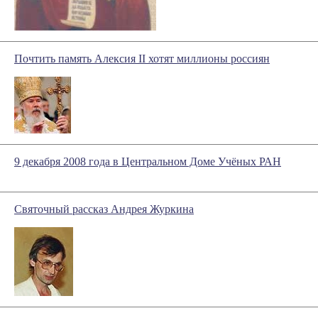
Почтить память Алексия II хотят миллионы россиян
9 декабря 2008 года в Центральном Доме Учёных РАН
Святочный рассказ Андрея Журкина