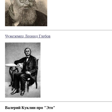
Чужеземец Леонид Глебов
Валерий Куклин про "Это"