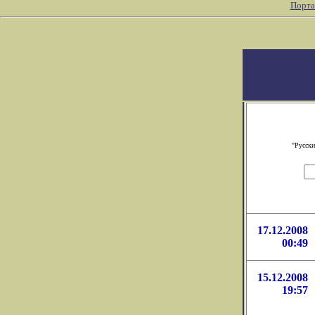
Порта
"Русски
17.12.2008
00:49
15.12.2008
19:57