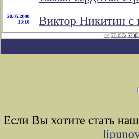
20.05.2000
Виктор Никитин с 
13:10
<<
571
|
572
|
573
|
5
Если Вы хотите стать на
lipuno