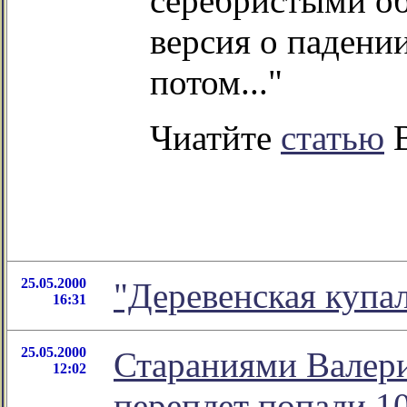
серебристыми об
версия о падени
потом..."
Чиатйте
статью
В
25.05.2000
"Деревенская купа
16:31
25.05.2000
Стараниями Валери
12:02
переплет попали 10