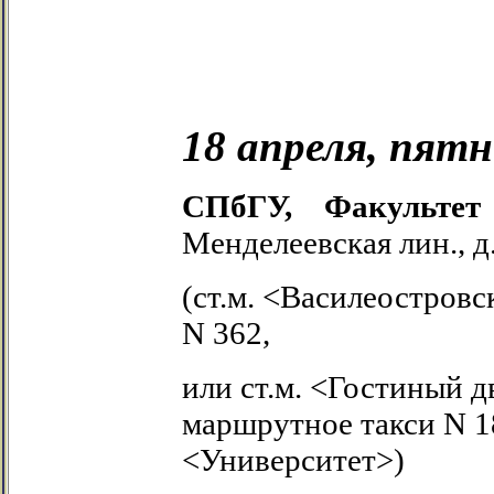
18 апреля, пят
СПбГУ, Факульте
Менделеевская лин., д.
(ст.м. <Василеостровск
N 362,
или ст.м. <Гостиный дв
маршрутное такси N 187
<Университет>)