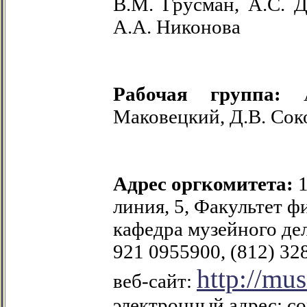
В.М. Грусман, А.С. Д
А.А. Никонова
Рабочая группа:
А.
Маковецкий, Д.В. Сок
Адрес оргкомитета:
линия, 5, Факультет 
кафедра музейного де
921 0955900, (812) 328
http://mu
веб-сайт:
электронный адрес:
co