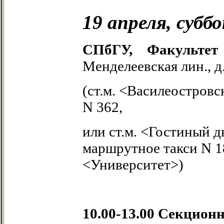
19 апреля, субб
СПбГУ, Факульте
Менделеевская лин., д.
(ст.м. <Василеостровск
N 362,
или ст.м. <Гостиный дв
маршрутное такси N 187
<Университет>)
10.00-13.00
Секционн