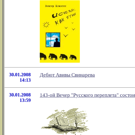
30.01.2008
Дебют Авивы Свинарева
14:13
30.01.2008
143-ой Вечер "Русского переплета" cocтои
13:59