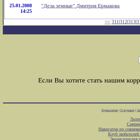
25.01.2008
"Дела земные" Дмитрия Ермакова
14:25
<<
311
|
312
|
313
|
3
Если Вы хотите стать нашим ко
Редколлегия
|
О журнале
|
Ав
Лите
Соврем
Навигатор по соврем
Клуб любителей 
Энциклопедия 