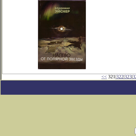
<<
321|
322
|
323
|
3