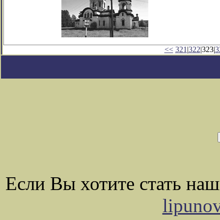
<<
321
|
322
|323|
3
Если Вы хотите стать на
lipuno