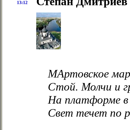
Степан Дмитриев 
13:12
МАртовское мар
Стой. Молчи и г
На платформе в
Свет течет по р