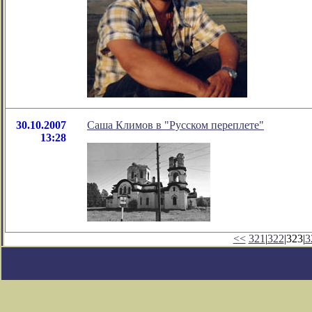
30.10.2007
Саша Климов в "Русском переплете"
13:28
<<
321
|
322
|323|
3