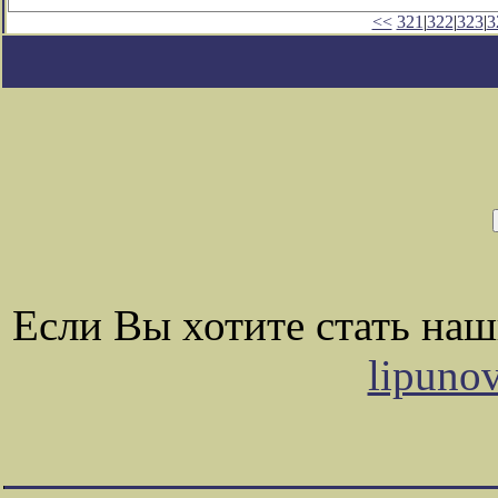
<<
321
|
322
|
323
|
3
Если Вы хотите стать на
lipuno