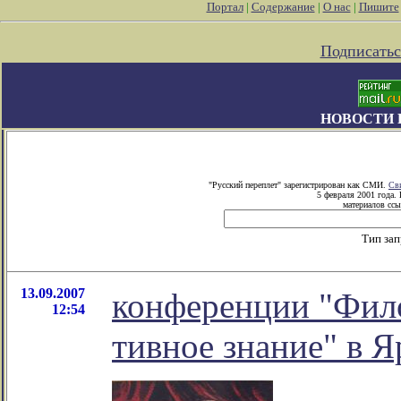
Портал
|
Содержание
|
О нас
|
Пишите
Подписатьс
НОВОСТИ 
"Русский переплет" зарегистрирован как СМИ.
Св
5 февраля 2001 года.
материалов ссы
Тип за
13.09.2007
конференции "Фило
12:54
тивное знание" в Я