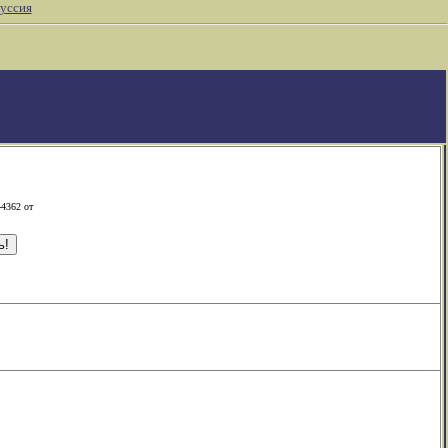
уссия
-4362 от