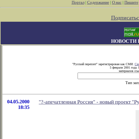
Портал
|
Содержание
|
О нас
|
Пишите
Подписатьс
НОВОСТИ 
"Русский переплет" зарегистрирован как СМИ.
Св
5 февраля 2001 года.
материалов ссы
Тип за
04.05.2000
"?-апечатленная Россия" - новый проект "Р
18:35