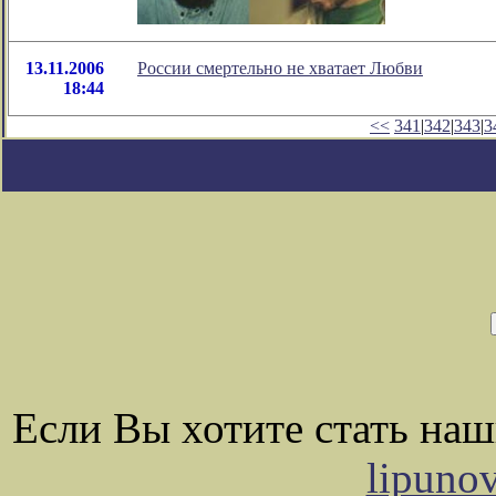
13.11.2006
России смертельно не хватает Любви
18:44
<<
341
|
342
|
343
|
3
Если Вы хотите стать на
lipuno