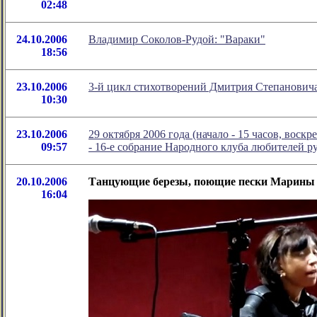
02:48
24.10.2006
Владимир Соколов-Рудой: "Вараки"
18:56
23.10.2006
3-й цикл стихотворений Дмитрия Степановича
10:30
23.10.2006
29 октября 2006 года (начало - 15 часов, воскр
09:57
- 16-е собрание Народного клуба любителей р
20.10.2006
Танцующие березы, поющие пески Марины
16:04