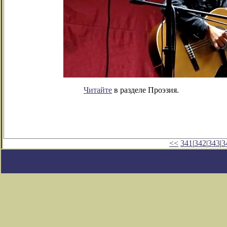
Читайте
в разделе Проэзия.
<<
341
|
342
|
343
|
3