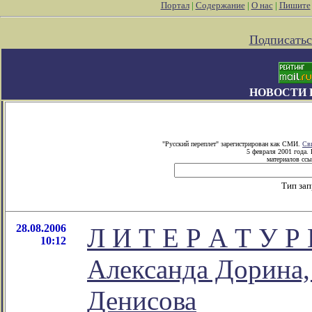
Портал
|
Содержание
|
О нас
|
Пишите
Подписатьс
НОВОСТИ 
"Русский переплет" зарегистрирован как СМИ.
Св
5 февраля 2001 года.
материалов ссы
Тип за
28.08.2006
Л И Т Е Р А Т У 
10:12
Александа Дорина,
Денисова