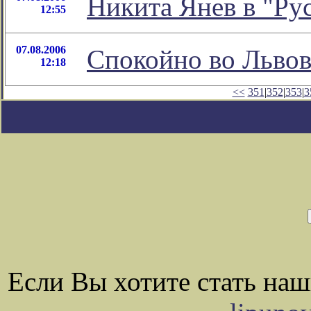
Никита Янев в "Ру
12:55
07.08.2006
Спокойно во Львове
12:18
<<
351
|
352
|
353
|
3
Если Вы хотите стать на