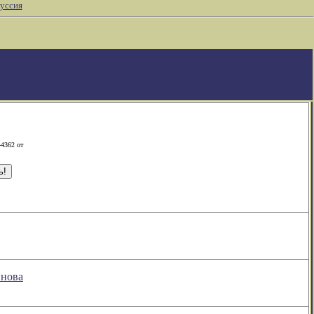
уссия
-4362 от
пнова