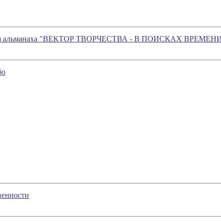
нтация альманаха "ВЕКТОР ТВОРЧЕСТВА - В ПОИСКАХ ВРЕМЕН
бо
венности