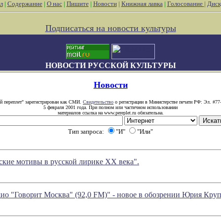
л
|
Содержание
|
О нас
|
Пишите
|
Новости
|
Книжная лавка
|
Голосование
|
Диск
Подписаться на новости культуры
НОВОСТИ РУССКОЙ КУЛЬТУРЫ
Новости
й переплет" зарегистрирован как СМИ.
Свидетельство
о регистрации в Министерстве печати РФ: Эл. #77
5 февраля 2001 года. При полном или частичном использовании
материалов ссылка на www.pereplet.ru обязательна.
Тип запроса:
"И"
"Или"
йские мотивы в русской лирике ХХ века".
о "Говорит Москва" (92,0 FM)" - новое в обозрении Юрия Кру