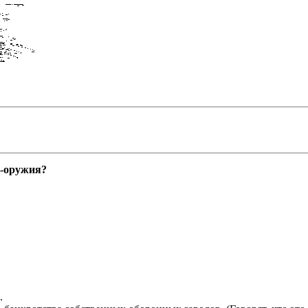
о-оружия?
.