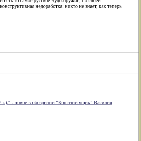
 есть то самое русское Чудо-оружие, по своей
онструктивная недоработка: никто не знает, как теперь
г.)." - новое в обозрении "Кошачий ящик" Василия