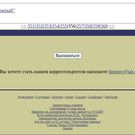
мокрый"
<<
351
|
352
|
353
|
354
|
355
|356|
357
|
358
|
359
|
360
>>
Вы хотите стать нашим корреспондентом напишите
lipunov@sai.
Редколлегия
|
О журнале
|
Авторам
|
Архив
|
Ссылки
|
Статистика
|
Дискуссия
Литературные страницы
Современная русская мысль
Навигатор по современной русской литературе "О'ХАЙ!"
Клуб любителей творчества Ф.М. Достоевского
Энциклопедия творчества Андрея Платонова
Для тех кому за 10: журнал "Электронные пампасы"
Галерея "Новые Передвижники"
Пишите