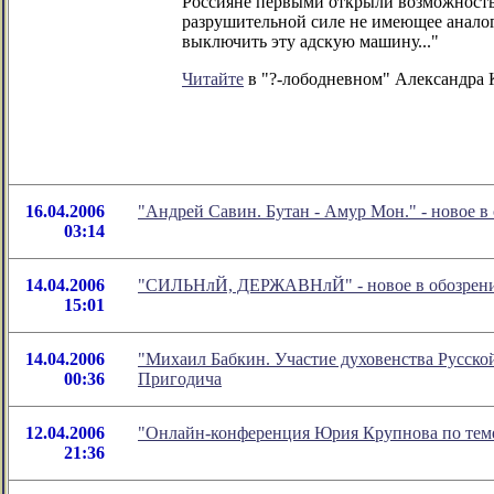
Россияне первыми открыли возможность б
разрушительной силе не имеющее аналого
выключить эту адскую машину..."
Читайте
в "?-лободневном" Александра 
16.04.2006
"Андрей Савин. Бутан - Амур Мон." - новое 
03:14
14.04.2006
"СИЛЬНлЙ, ДЕРЖАВНлЙ" - новое в обозрении
15:01
14.04.2006
"Михаил Бабкин. Участие духовенства Русской
00:36
Пригодича
12.04.2006
"Онлайн-конференция Юрия Крупнова по теме
21:36