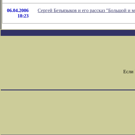
06.04.2006
Сергей Безъязыков и его рассказ "Большой и 
18:23
Если 