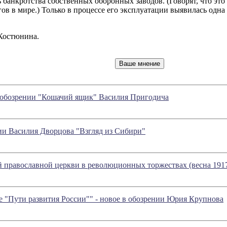
анкротства собственных оборонных заводов. (Говорят, что это и
в в мире.) Только в процессе его эксплуатации выявилась одна к
Костюнина.
в обозрении "Кошачий ящик" Василия Пригодича
 Василия Дворцова "Взгляд из Сибири"
 православной церкви в революционных торжествах (весна 1917 
 "Пути развития России"" - новое в обозрении Юрия Крупнова