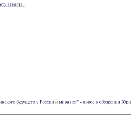
ету атеиста"
икакого будущего у России и мира нет" - новое в обозрении Юр