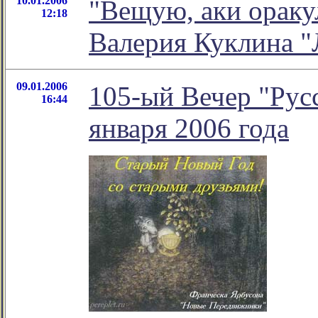
10.01.2006
"Вещую, аки оракул
12:18
Валерия Куклина "
09.01.2006
105-ый Вечер "Русс
16:44
января 2006 года