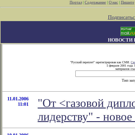
Портал
|
Содержание
|
О нас
|
Пишите
Подписатьс
НОВОСТИ 
"Русский переплет" зарегистрирован как СМИ.
Св
5 февраля 2001 года.
материалов ссы
Тип за
11.01.2006
"От <газовой дипл
11:01
лидерству" - ново