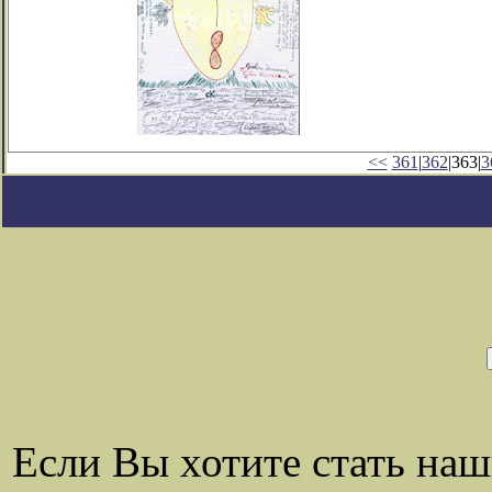
<<
361
|
362
|363|
3
Если Вы хотите стать на