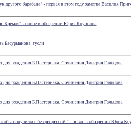
 другого барабана" - первая в этом году заметка Василия При
ие Кремля" - новое в обозрении Юрия Крупнова
вь Басурманова, гусли
о дня рождения Б.Пастернака. Сочинения Дмитрия Гальцова
о дня рождения Б.Пастернака. Сочинения Дмитрия Гальцова
о дня рождения Б.Пастернака. Сочинения Дмитрия Гальцова
чтобы получилось без репрессий " - новое в обозрении Юрия Кр