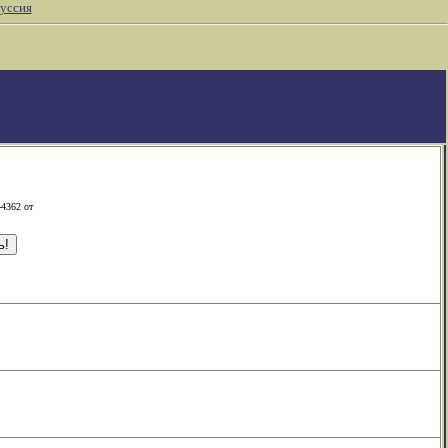
уссия
-4362 от