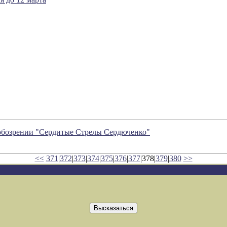
в обозрении "Сердитые Стрелы Сердюченко"
<<
371
|
372
|
373
|
374
|
375
|
376
|
377
|378|
379
|
380
>>