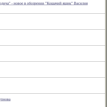
годича" - новое в обозрении "Кошачий ящик" Василия
упнова