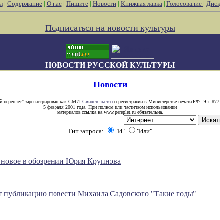
л
|
Содержание
|
О нас
|
Пишите
|
Новости
|
Книжная лавка
|
Голосование
|
Диск
Подписаться на новости культуры
НОВОСТИ РУССКОЙ КУЛЬТУРЫ
Новости
й переплет" зарегистрирован как СМИ.
Свидетельство
о регистрации в Министерстве печати РФ: Эл. #77
5 февраля 2001 года. При полном или частичном использовании
материалов ссылка на www.pereplet.ru обязательна.
Тип запроса:
"И"
"Или"
вое в обозрении Юрия Крупнова
 публикацию повести Михаила Садовского "Такие годы"