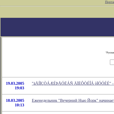
Порта
"Русски
19.03.2005
"äÅÍÏÇÒÁÆÉÞÅÓËÁÑ ÄÏËÔÒÉÎÁ òÏÓÓÉÉ" - но
19:03
18.03.2005
Еженедельник "Вечерний Нью Йорк" начинает
10:13