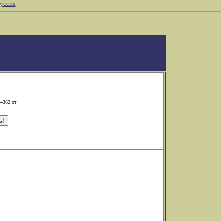
уссия
-4362 от