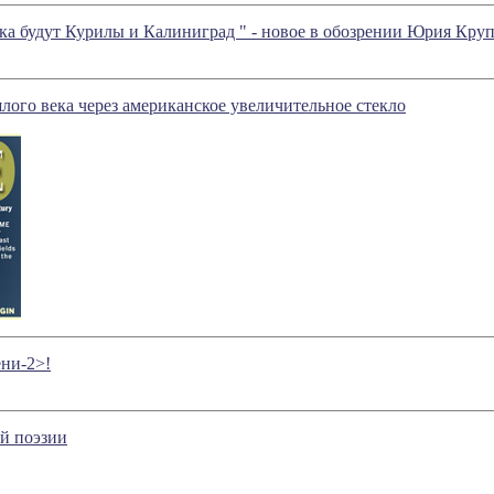
а будут Курилы и Калиниград " - новое в обозрении Юрия Кру
ого века через американское увеличительное стекло
ни-2>!
й поэзии