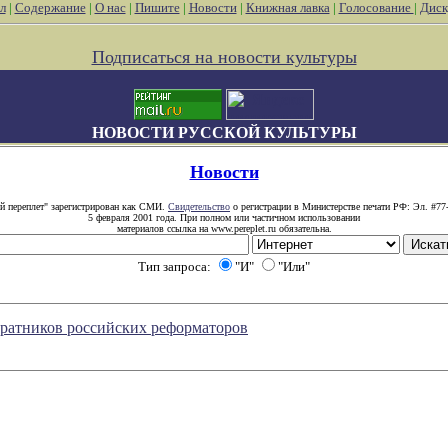
л
|
Содержание
|
О нас
|
Пишите
|
Новости
|
Книжная лавка
|
Голосование
|
Диск
Подписаться на новости культуры
НОВОСТИ РУССКОЙ КУЛЬТУРЫ
Новости
й переплет" зарегистрирован как СМИ.
Свидетельство
о регистрации в Министерстве печати РФ: Эл. #77
5 февраля 2001 года. При полном или частичном использовании
материалов ссылка на www.pereplet.ru обязательна.
Тип запроса:
"И"
"Или"
ратников российских реформаторов