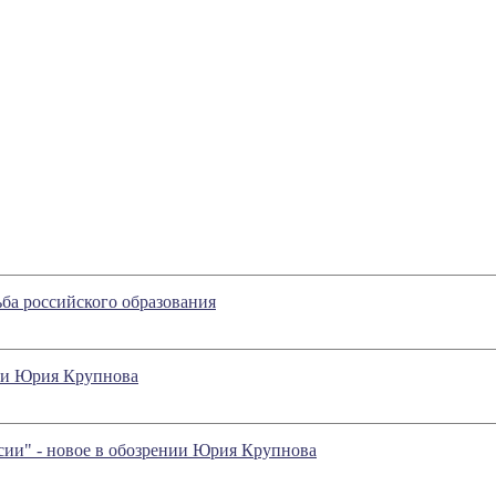
ьба российского образования
нии Юрия Крупнова
ии" - новое в обозрении Юрия Крупнова