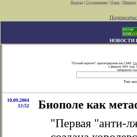
Портал
|
Содержание
|
О нас
|
Пишите
Подписатьс
НОВОСТИ 
"Русский переплет" зарегистрирован как СМИ.
Св
5 февраля 2001 года.
материалов ссы
Тип за
10.09.2004
Биополе как мета
12:52
"Первая "анти-л
создана королев