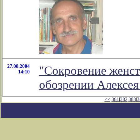
27.08.2004
"Сокровение женст
14:10
обозрении Алексе
<<
381
|
382
|
383
|
3