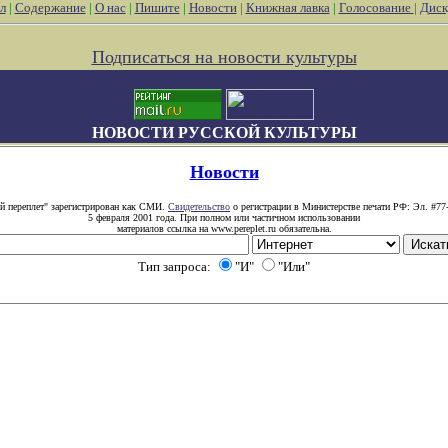
л
|
Содержание
|
О нас
|
Пишите
|
Новости
|
Книжная лавка
|
Голосование
|
Диск
Подписаться на новости культуры
НОВОСТИ РУССКОЙ КУЛЬТУРЫ
Новости
й переплет" зарегистрирован как СМИ.
Свидетельство
о регистрации в Министерстве печати РФ: Эл. #77
5 февраля 2001 года. При полном или частичном использовании
материалов ссылка на www.pereplet.ru обязательна.
Тип запроса:
"И"
"Или"