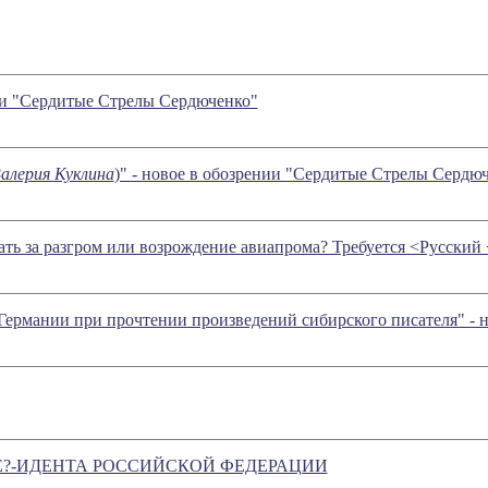
нии "Сердитые Стрелы Сердюченко"
алерия Куклина
)" - новое в обозрении "Сердитые Стрелы Сердю
чать за разгром или возрождение авиапрома? Требуется <Русски
Германии при прочтении произведений сибирского писателя" - 
?-ИДЕНТА РОССИЙСКОЙ ФЕДЕРАЦИИ