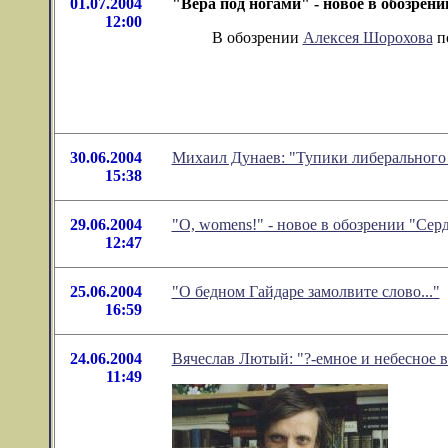
01.07.2004
"Вера под ногами" - новое в обозрен
12:00
В обозрении
Алексея Шорохова
по
30.06.2004
Михаил Дунаев: "Тупики либерального
15:38
29.06.2004
"O, womens!" - новое в обозрении "Се
12:47
25.06.2004
"О бедном Гайдаре замолвите слово..."
16:59
24.06.2004
Вячеслав Лютый: "?-емное и небесное 
11:49