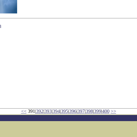
а
<<
391|
392
|
393
|
394
|
395
|
396
|
397
|
398
|
399
|
400
>>