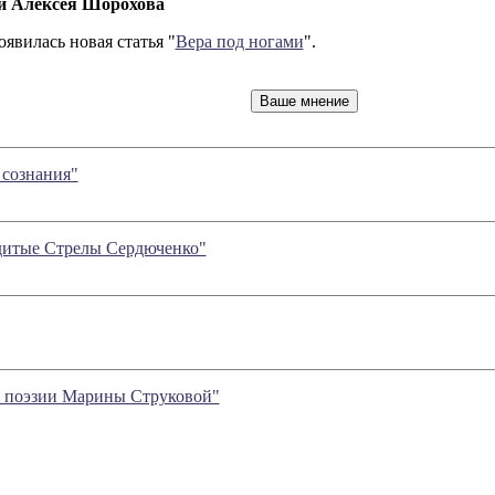
ии Алексея Шорохова
явилась новая статья "
Вера под ногами
".
 сознания"
рдитые Стрелы Сердюченко"
в поэзии Марины Струковой"