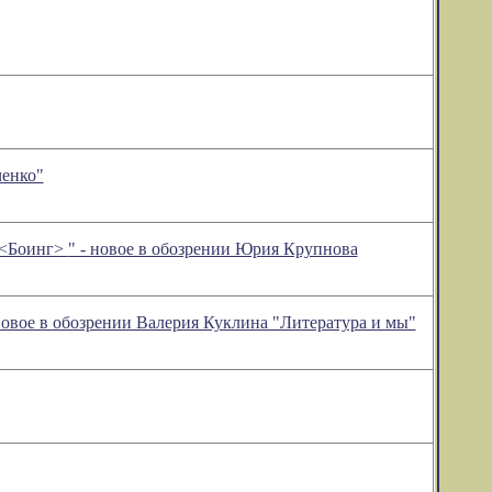
ченко"
й <Боинг>
" - новое в обозрении Юрия Крупнова
новое в обозрении Валерия Куклина "Литература и мы"