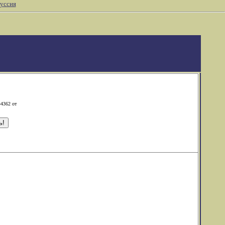
уссия
-4362 от