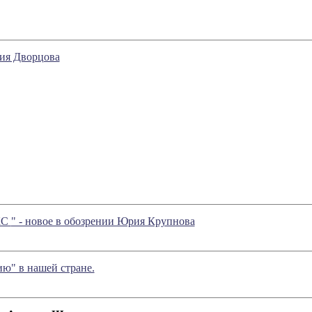
лия Дворцова
КС
" - новое в обозрении Юрия Крупнова
ию" в нашей стране.