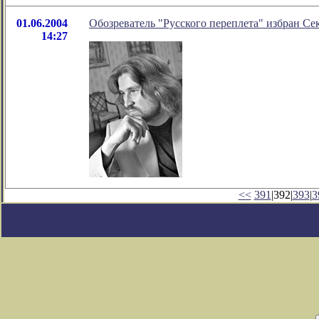
01.06.2004
Обозреватель "Русского переплета" избран С
14:27
<<
391
|392|
393
|
3