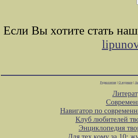
Если Вы хотите стать на
lipuno
Редколлегия
|
О журнале
|
Ав
Литера
Современ
Навигатор по современн
Клуб любителей тв
Энциклопедия тво
Для тех кому за 10: 